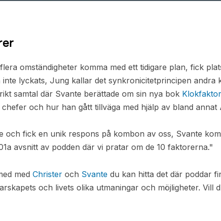
rer
v flera omständigheter komma med ett tidigare plan, fick plat
inte lyckats, Jung kallar det synkronicitetprincipen andra k
rorikt samtal där Svante berättade om sin nya bok
Klokfakto
hefer och hur han gått tillväga med hjälp av bland annat 
ie och fick en unik respons på kombon av oss, Svante kom d
1a avsnitt av podden där vi pratar om de 10 faktorerna."
1 med med
Christer
och
Svante
du kan hitta det där poddar f
arskapets och livets olika utmaningar och möjligheter. Vill 