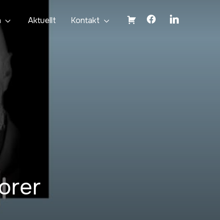
facebook
linkedin
n
Aktuellt
Kontakt
Kassa
orer