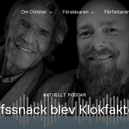
Om Christer
Föreläsaren
Författare
AKTUELLT
,
PODDAR
fssnack blev Klokfakt