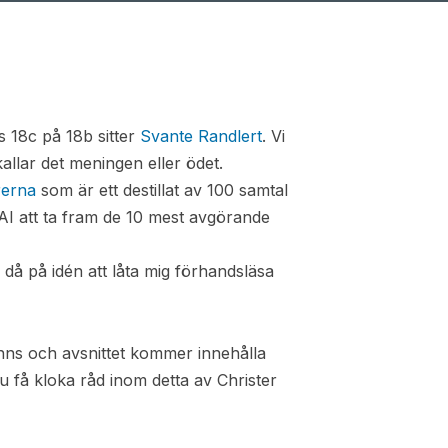
s 18c på 18b sitter
Svante Randlert
. Vi
allar det meningen eller ödet.
rerna
som är ett destillat av 100 samtal
AI att ta fram de 10 mest avgörande
å på idén att låta mig förhandsläsa
inns och avsnittet kommer innehålla
du få kloka råd inom detta av Christer