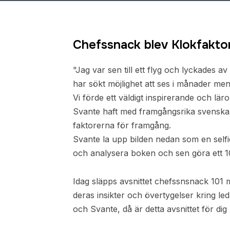
Chefssnack blev Klokfakto
"Jag var sen till ett flyg och lyckades a
har sökt möjlighet att ses i månader men 
Vi förde ett väldigt inspirerande och lä
Svante haft med framgångsrika svenska c
faktorerna för framgång.
Svante la upp bilden nedan som en self
och analysera boken och sen göra ett 10
Idag släpps avsnittet chefssnsnack 10
deras insikter och övertygelser kring led
och Svante, då är detta avsnittet för dig