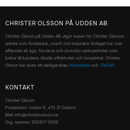
CHRISTER OLSSON PÅ UDDEN AB
Christer Olsson på Udden AB utgör basen för Christer Olssons
arbete som föreläsare, coach och inspiratör.
Bolaget har som
affärsidé att äga, förvärva och utveckla verksamheter som
bidrar till kundens ökade effektivitet och lönsamhet. Christer
Olsson har även ett delägarskap i
Kandidata
och
EMCAP.
KONTAKT
Christer Olsson
Postadress: Udden 6, 475 31 Öckerö
Mail: info@christerolsson.se
Org. nummer: 559307-6929