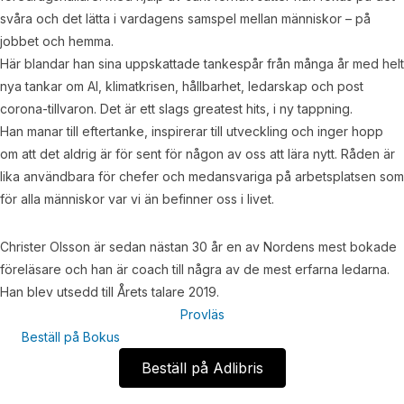
svåra och det lätta i vardagens samspel mellan människor – på
jobbet och hemma.
Här blandar han sina uppskattade tankespår från många år med helt
nya tankar om AI, klimatkrisen, hållbarhet, ledarskap och post
corona-tillvaron. Det är ett slags greatest hits, i ny tappning.
Han manar till eftertanke, inspirerar till utveckling och inger hopp
om att det aldrig är för sent för någon av oss att lära nytt. Råden är
lika användbara för chefer och medansvariga på arbetsplatsen som
för alla människor var vi än befinner oss i livet.
Christer Olsson är sedan nästan 30 år en av Nordens mest bokade
föreläsare och han är coach till några av de mest erfarna ledarna.
Han blev utsedd till Årets talare 2019.
Provläs
Beställ på Bokus
Beställ på Adlibris