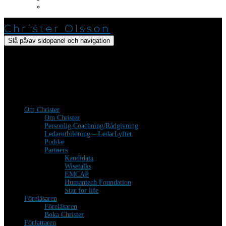
Fakturaunderlag
Christer Olsson
Slå på/av sidopanel och navigation
Följ Christer
facebook
linkedin
Om Christer
Om Christer
Personlig Coachning/Rådgivning
Ledarutbildning – LedarLyftet
Poddar
Partners
Kandidata
Wisetalks
EMCAP
Humantech Foundation
Star for life
Föreläsaren
Föreläsaren
Boka Christer
Författaren