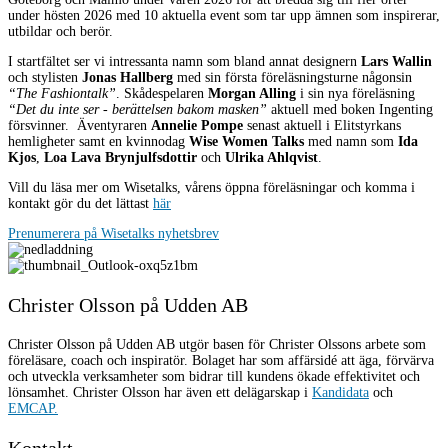
under hösten 2026 med 10 aktuella event som tar upp ämnen som inspirerar,
utbildar och berör.
I startfältet ser vi intressanta namn som bland annat designern
Lars Wallin
och stylisten
Jonas Hallberg
med sin första föreläsningsturne någonsin
“The Fashiontalk”
. Skådespelaren
Morgan Alling
i sin nya föreläsning
“Det du inte ser - berättelsen bakom masken”
aktuell med boken Ingenting
försvinner.
Äventyraren
Annelie Pompe
senast aktuell i Elitstyrkans
hemligheter samt en kvinnodag
Wise Women Talks
med namn som
Ida
Kjos
,
Loa Lava Brynjulfsdottir
och
Ulrika Ahlqvist
.
Vill du läsa mer om Wisetalks, vårens öppna föreläsningar och komma i
kontakt gör du det lättast
här
Prenumerera på Wisetalks nyhetsbrev
Christer Olsson på Udden AB
Christer Olsson på Udden AB utgör basen för Christer Olssons arbete som
föreläsare, coach och inspiratör.
Bolaget har som affärsidé att äga, förvärva
och utveckla verksamheter som bidrar till kundens ökade effektivitet och
lönsamhet. Christer Olsson har även ett delägarskap i
Kandidata
och
EMCAP.
Kontakt