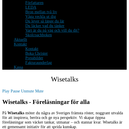
Författaren
LEDA
Bron mellan två liv
Våga veckla ut dig
Du lever så länge du lär
Du läcker vad du tänker
Vart är du på väg och vill du dit?
Skolcoachboken
Aktuellt
Kontakt
Kontakt
Boka Christer
Pressbilder
Fakturaunderlag
Kassa
Wisetalks
Play
Pause
Unmute
Mute
Wisetalks - Föreläsningar för alla
På
Wisetalks
möter du några av Sveriges främsta röster, noggrant utvalda
för att inspirera, beröra och ge nya perspektiv. Vi skapar öppna
föreläsningar som väcker tankar, utmanar – och stannar kvar. Wisetalks är
ett gemensamt initiativ för att sprida kunskap.