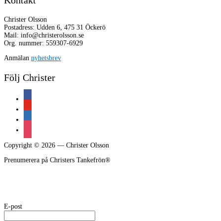
Christer Olsson
Postadress: Udden 6, 475 31 Öckerö
Mail: info@christerolsson.se
Org. nummer: 559307-6929
Anmälan
nyhetsbrev
Följ Christer
facebook
youtube
linkedin
instagram
Copyright © 2026 — Christer Olsson
Prenumerera på Christers Tankefrön®
E-post