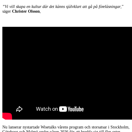
”Vi vill skapa en kultur där det känns självklart att gå på föreläsningar
,”
säger
Christer Olsson
,
Nu lanserar nystartade Wisetalks vårens program och storsatsar i Stockholm,
Göteborg och Malmö under våren 2026 för att bredda sig till fler orter