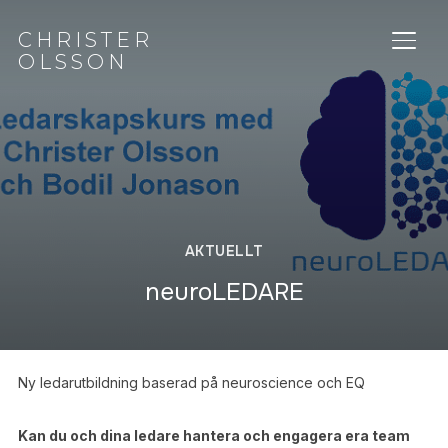
CHRISTER
SLÅ 
OLSSON
AKTUELLT
neuroLEDARE
Ny ledarutbildning baserad på neuroscience och EQ
Kan du och dina ledare hantera och engagera era team