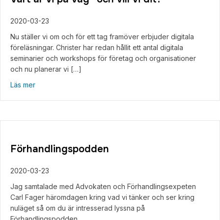
2020-03-23
Nu ställer vi om och för ett tag framöver erbjuder digitala
föreläsningar. Christer har redan hållit ett antal digitala
seminarier och workshops för företag och organisationer
och nu planerar vi […]
about Vart är vi på väg- och vill vi dit?
Läs mer
Förhandlingspodden
2020-03-23
Jag samtalade med Advokaten och Förhandlingsexpeten
Carl Fager häromdagen kring vad vi tänker och ser kring
nuläget så om du är intresserad lyssna på
Förhandlingspodden