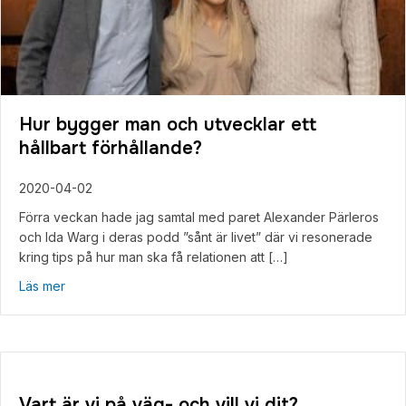
Hur bygger man och utvecklar ett
hållbart förhållande?
2020-04-02
Förra veckan hade jag samtal med paret Alexander Pärleros
och Ida Warg i deras podd ”sånt är livet” där vi resonerade
kring tips på hur man ska få relationen att […]
about Hur bygger man och utvecklar ett hållbart förhålla
Läs mer
Vart är vi på väg- och vill vi dit?