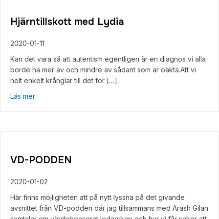
Hjärntillskott med Lydia
2020-01-11
Kan det vara så att autentism egentligen är en diagnos vi alla
borde ha mer av och mindre av sådant som är oäkta.Att vi
helt enkelt krånglar till det för […]
about Hjärntillskott med Lydia
Läs mer
VD-PODDEN
2020-01-02
Här finns möjligheten att på nytt lyssna på det givande
avsnittet från VD-podden där jag tillsammans med Arash Gilan
samtalar om värdebeaserat ledarskap och hur vi får saker att