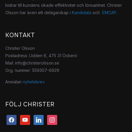
bidrar till kundens ökade effektivitet och lönsamhet. Christer
Olsson har även ett delägarskap i
Kandidata
och
EMCAP.
KONTAKT
Christer Olsson
Postadress: Udden 6, 475 31 Öckerö
Mail: info@christerolsson.se
Org. nummer: 559307-6929
Anmälan
nyhetsbrev
FÖLJ CHRISTER
facebook
youtube
linkedin
instagram