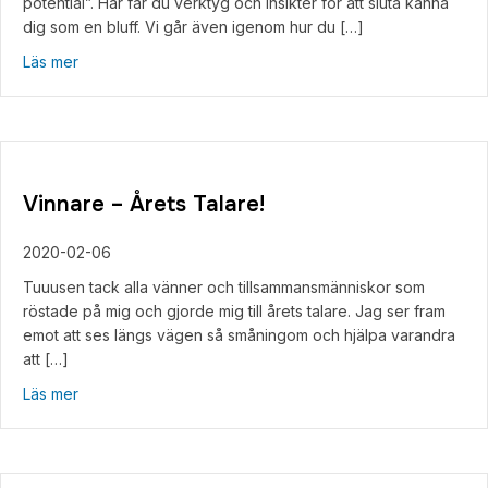
potential”. Här får du verktyg och insikter för att sluta känna
dig som en bluff. Vi går även igenom hur du […]
about Online-workshop – ”Vägen till Fearless och din stör
Läs mer
Vinnare – Årets Talare!
2020-02-06
Tuuusen tack alla vänner och tillsammansmänniskor som
röstade på mig och gjorde mig till årets talare. Jag ser fram
emot att ses längs vägen så småningom och hjälpa varandra
att […]
about Vinnare – Årets Talare!
Läs mer