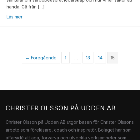
hända. Gå från […]
about VD-PODDEN
Läs mer
← Föregående
1
…
13
14
15
CHRISTER OLSSON PÅ UDDEN AB
Christer Olsson på Udden AB utgör basen för Christer Olssons
arbete som föreläsare, coach och inspiratör.
Bolaget har som
affärsidé att äga, förvärva och utveckla verksamheter som